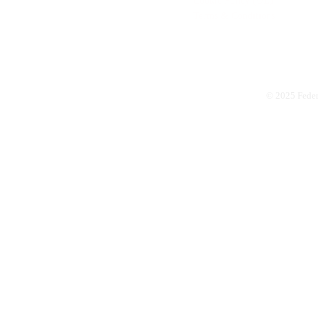
Cookie Policy (UE)
Terms & Conditions
© 2025 Feder