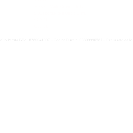
MIMIT
MASE - Made Green in Italy
SIAN portale dell'Olio d'Oliva
CONAI
CONOE
olio Partita IVA: 18280041007 – Codice Fiscale: 03809990587 – Realizzato da
Mi