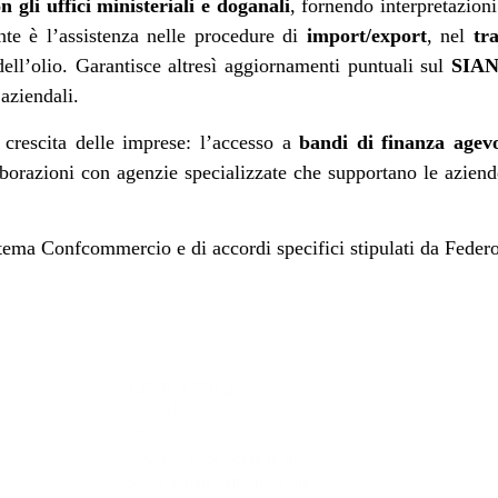
 gli uffici ministeriali e doganali
, fornendo interpretazion
nte è l’assistenza nelle procedure di
import/export
, nel
tr
ell’olio. Garantisce altresì aggiornamenti puntuali sul
SIA
 aziendali.
a crescita delle imprese: l’accesso a
bandi di finanza agev
laborazioni con agenzie specializzate che supportano le aziend
tema Confcommercio e di accordi specifici stipulati da Federol
LINK UTILI
MASAF
MIMIT
MASE - Made Green in Italy
SIAN portale dell'Olio d'Oliva