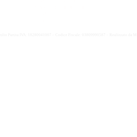
MASE - Made Green in Italy
SIAN portale dell'Olio d'Oliva
CONAI
CONOE
olio Partita IVA: 18280041007 – Codice Fiscale: 03809990587 – Realizzato da
Mi