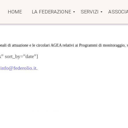
HOME
LA FEDERAZIONE
SERVIZI
ASSOCIA
ionali di attuazione e le circolari AGEA relativi ai Programmi di monitoraggio, 
k” sort_by=”date”]
a
info@federolio.it
.
LINK UTILI
MASAF
MIMIT