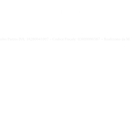
MIMIT
MASE - Made Green in Italy
SIAN portale dell'Olio d'Oliva
CONAI
CONOE
olio Partita IVA: 18280041007 – Codice Fiscale: 03809990587 – Realizzato da
Mi