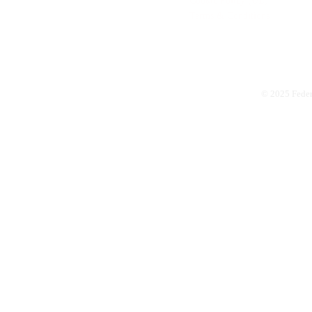
Cookie Policy (UE)
Terms & Conditions
© 2025 Feder