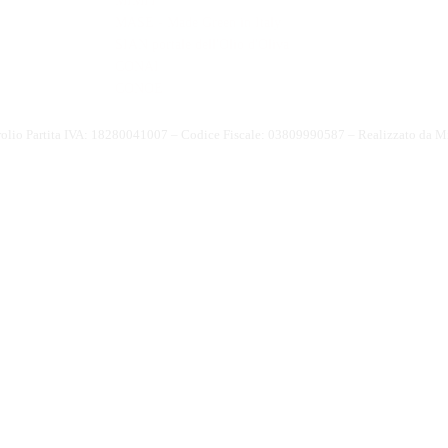
MIMIT
MASE - Made Green in Italy
SIAN portale dell'Olio d'Oliva
CONAI
CONOE
olio Partita IVA: 18280041007 – Codice Fiscale: 03809990587 – Realizzato da
Mi