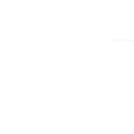
Cookie Policy (UE)
Terms & Conditions
© 2025 Feder