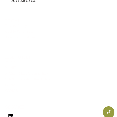
Area Riservata
LEGAL
Privacy Policy
Cookie Policy (UE)
Terms & Conditions
LINK UTILI
MASAF
MIMIT
MASE - Made Green in Italy
SIAN portale dell'Olio d'Oliva
CONAI
CONOE
SEGUICI