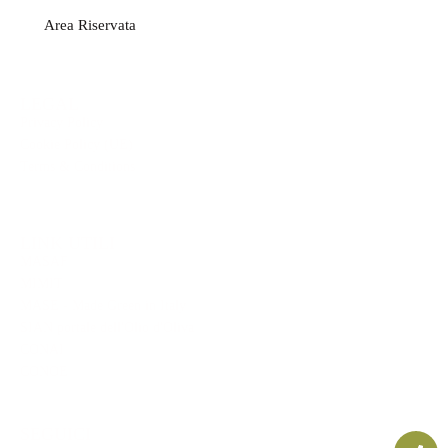
Area Riservata
LEGAL
Privacy Policy
Cookie Policy (UE)
Terms & Conditions
LINK UTILI
MASAF
MIMIT
MASE - Made Green in Italy
SIAN portale dell'Olio d'Oliva
CONAI
CONOE
SEGUICI